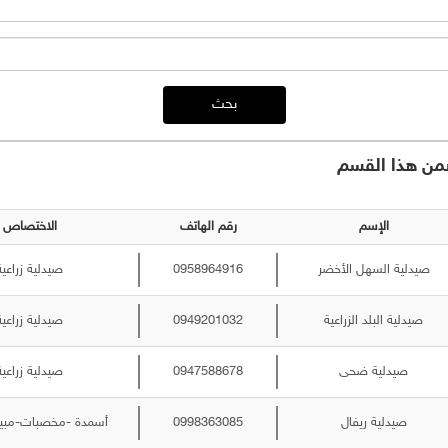
بحث
ن هذا القسم
الإسم
رقم الهاتف
الاختصاص
صيدلية السهل الأخضر
0958964916
صيدلية زراعية
صيدلية البلد الزراعية
0949201032
صيدلية زراعية
صيدلية ضحى
0947588678
صيدلية زراعية
صيدلية ريفال
0998363085
أسمدة -مخصبات-مبيد