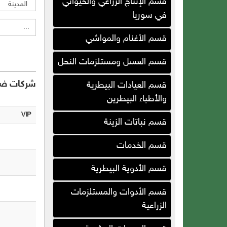
قسم الإنتاج الزراعي والحيواني
في سوريا
غرين ماسترز
قسم الأغنام والمواشي
مؤسسة ريناد للأسمدة
والمخصبات الزراعية
قسم العسل ومستلزمات النحل
شركة السائد ( تجارة المحاصيل
الزراعية )
شركات ضم
قسم العيادات البيطرية
والأطباء البيطرين
الجبلي لتصنيع البياضات
VIP
شركة السلوم الزراعية
قسم نباتات الزينة
شركة المرهف ( سوريا )
قسم الخدمات
شركة العمدة للطاقة البديلة (
سوريا )
قسم الأدوية البيطرية
شركة المفعلاني لخدمات
قسم الأدوات والمستلزمات
الدواجن
الزراعية
شركة كرين دريب بلاستيك