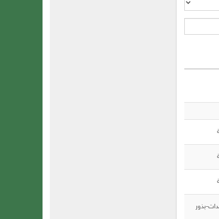
ات-بذور